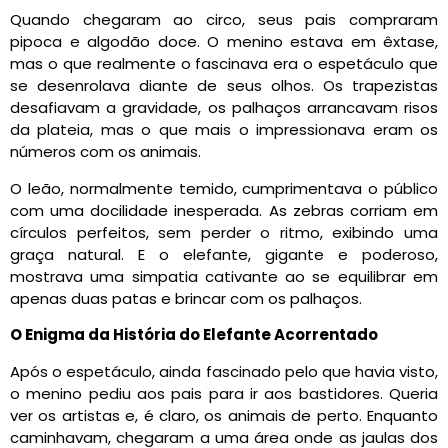
Quando chegaram ao circo, seus pais compraram
pipoca e algodão doce. O menino estava em êxtase,
mas o que realmente o fascinava era o espetáculo que
se desenrolava diante de seus olhos. Os trapezistas
desafiavam a gravidade, os palhaços arrancavam risos
da plateia, mas o que mais o impressionava eram os
números com os animais.
O leão, normalmente temido, cumprimentava o público
com uma docilidade inesperada. As zebras corriam em
círculos perfeitos, sem perder o ritmo, exibindo uma
graça natural. E o elefante, gigante e poderoso,
mostrava uma simpatia cativante ao se equilibrar em
apenas duas patas e brincar com os palhaços.
O Enigma da História do Elefante Acorrentado
Após o espetáculo, ainda fascinado pelo que havia visto,
o menino pediu aos pais para ir aos bastidores. Queria
ver os artistas e, é claro, os animais de perto. Enquanto
caminhavam, chegaram a uma área onde as jaulas dos