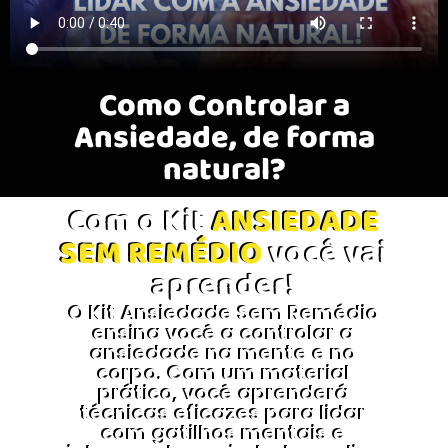
Como Controlar a
Ansiedade, de forma
natural?
Com o Kit
ANSIEDADE
SEM REMÉDIO
você vai
aprender!
O Kit Ansiedade Sem Remédio
ensina você a controlar a
ansiedade na mente e no
corpo. Com um material
prático, você aprenderá
técnicas eficazes para lidar
com gatilhos mentais e