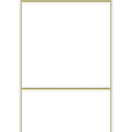
Conteúdos
Baseados em evidências
científicas para você lidar
com a Ansiedade Sem
Remédio
Material