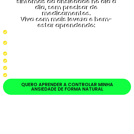
sintomas da ansiedade no dia a
dia, sem precisar de
medicamentos.
Viva com mais leveza e bem-
estar aprendendo:
Técnicas para Lidar com a Ansiedade Diariamente
Alternativas naturais para lidar com os Sintomas
da Ansiedade
A Relaxar a Mente e o Corpo
A Melhorar Sua Qualidade de Vida
Formas para Acalmar a Mente e Dormir Melhor
A Autogerenciar Suas Reações Emocionais
QUERO APRENDER A CONTROLAR MINHA
ANSIEDADE DE FORMA NATURAL