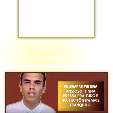
Material Psicoterapêutico
para te ajudar a estabelecer
um método pessoal para
praticar as técnicas
Veja o que estão
falando sobre a
Elsa Límma!