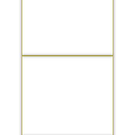
Mente
Técnicas para aprender a
controlar os gatilhos
mentais da Ansiedade
Corpo
Técnicas para aprender a
controlar os sintomas
fisiológicos da Ansiedade