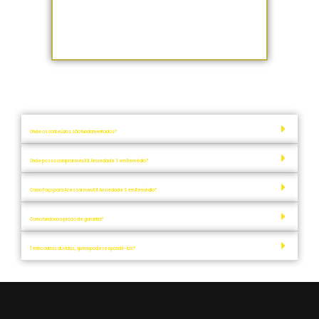
que você avalie se os nossos produtos
atendem suas expectativas.
Se durante este prazo não se sentir
satisfeito pode solicitar seu reembolso.
Onde os conteúdos são fundamentados?
Onde posso comprar meu Kit Ansiedade Sem Remédio?
Como Faço para Acessar meu Kit Ansiedade Sem Remédio?
Como funciona o prazo de garantia?
Tenho outras dúvidas, quem pode respondê-las?