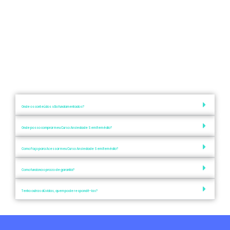
Onde os conteúdos são fundamentados?
Onde posso comprar meu Curso Ansiedade Sem Remédio?
Como Faço para Acessar meu Curso Ansiedade Sem Remédio?
Como funciona o prazo de garantia?
Tenho outras dúvidas, quem pode respondê-las?