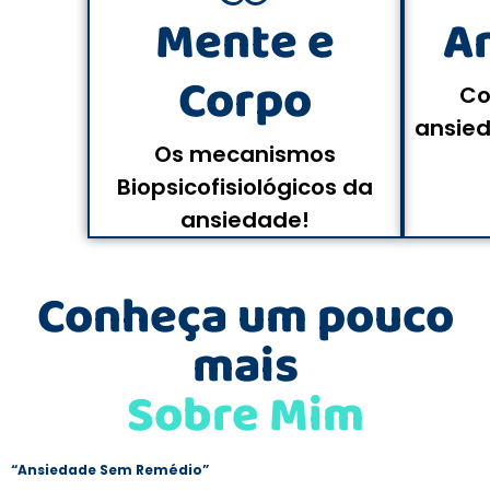
Mente e
A
Corpo
Co
ansie
Os mecanismos
Biopsicofisiológicos da
ansiedade!
Conheça um pouco
mais
Sobre Mim
Seja bem vindo(a) à incrível jornada de Cura da Ansiedade! O Curso
“Ansiedade Sem Remédio”
, possui uma fundamentação
teórica/científica com técnicas para você aprender a lidar com a