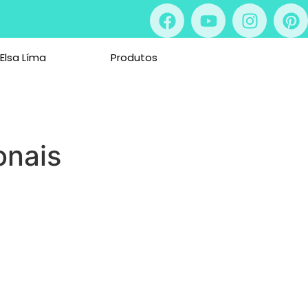
 Elsa Líma
Produtos
onais