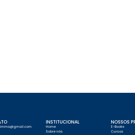
ATO
INSTITUCIONAL
NOSSOS P
limma@gmail.com
Home
E-Books
Sobre nós
Cursos