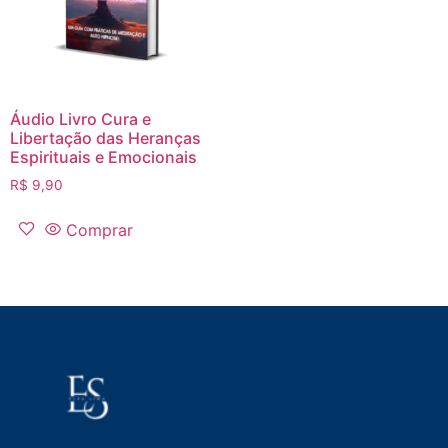
Áudio Livro Cura e
Libertação das Heranças
Espirituais e Emocionais
R$
9,90
Comprar