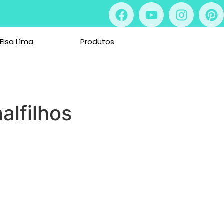
 Elsa Líma
Produtos
lfilhos