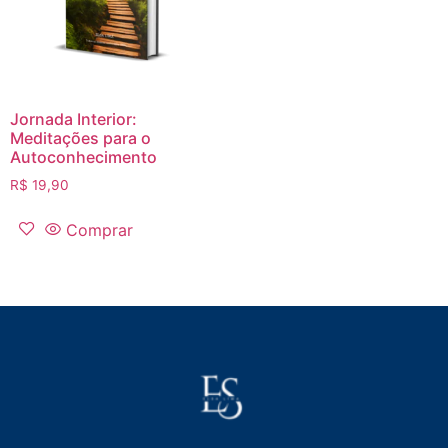
Jornada Interior:
Meditações para o
Autoconhecimento
R$
19,90
Comprar