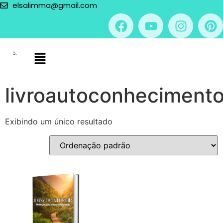
elsalimma@gmail.com
livroautoconheciment
Exibindo um único resultado