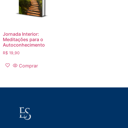
Jornada Interior:
Meditações para o
Autoconhecimento
R$
19,90
Comprar