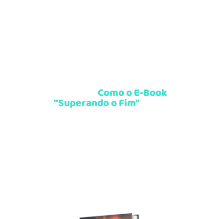
Descubra
Como o E-Book
"Superando o Fim"
pode
Transformar sua Vida com
Técnicas Comprovadas!
Transforme sua vida comTécncias
que vão ajudar você a reprogramar
sua mente, transformando sua forma
de
pensar, sentir e agir. De dentro pra
fora!