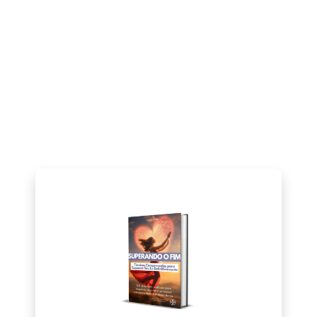
apoio necessários
para sua
transformação
pessoal.