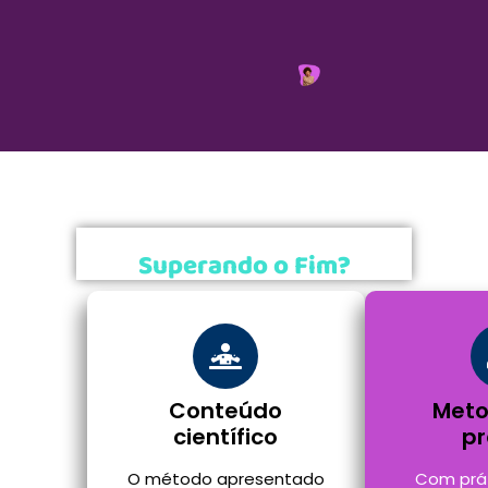
Por Que Comprar o E-Book
Superando o Fim?
Conteúdo
Meto
científico
pr
O método apresentado
Com prát