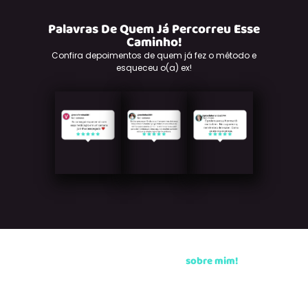
Palavras De Quem Já Percorreu Esse
Caminho!
Confira depoimentos de quem já fez o método e
esqueceu o(a) ex!
Conheça um pouco mais
sobre mim!
Seja bem vindo(a) à
incrível jornada de