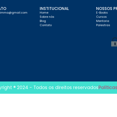
ATO
INSTITUCIONAL
NOSSOS P
limma@gmail.com
Home
E-Books
Sobre nós
Cursos
Blog
Mentoria
Contato
Palestras
yright ® 2024 - Todos os direitos reservados
Política