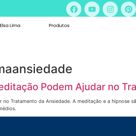
 Elsa Líma
Produtos
maansiedade
editação Podem Ajudar no Tr
 no Tratamento da Ansiedade. A meditação e a hipnose s
médios.