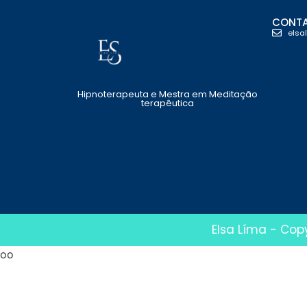
CONT
elsa
Hipnoterapeuta e Mestra em Meditação
terapêutica
Elsa Líma - Cop
oo