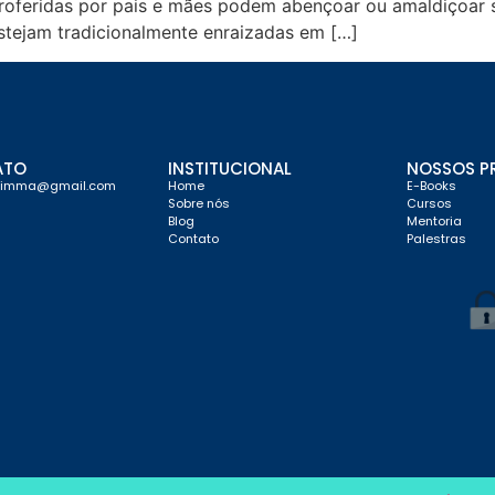
 proferidas por pais e mães podem abençoar ou amaldiçoar s
stejam tradicionalmente enraizadas em […]
ATO
INSTITUCIONAL
NOSSOS P
limma@gmail.com
Home
E-Books
Sobre nós
Cursos
Blog
Mentoria
Contato
Palestras