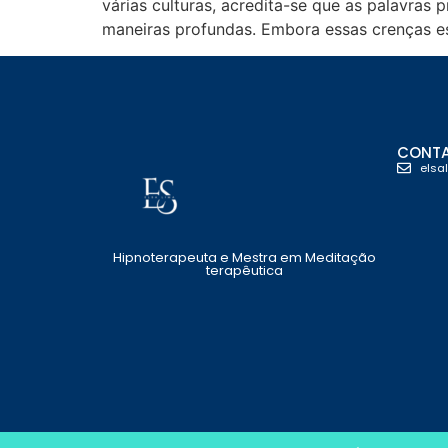
várias culturas, acredita-se que as palavras
maneiras profundas. Embora essas crenças e
CONT
elsa
Hipnoterapeuta e Mestra em Meditação
terapêutica