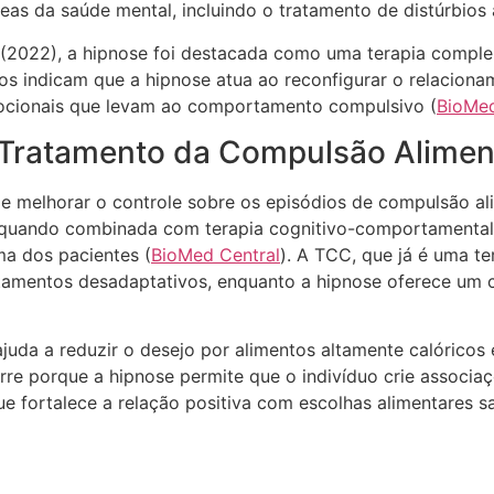
as da saúde mental, incluindo o tratamento de distúrbios 
. (2022), a hipnose foi destacada como uma terapia compl
dos indicam que a hipnose atua ao reconfigurar o relacio
emocionais que levam ao comportamento compulsivo​ (
BioMed
o Tratamento da Compulsão Alime
e melhorar o controle sobre os episódios de compulsão al
e, quando combinada com terapia cognitivo-comportamental 
a dos pacientes​ (
BioMed Central
). A TCC, que já é uma t
amentos desadaptativos, enquanto a hipnose oferece um c
juda a reduzir o desejo por alimentos altamente calóricos
orre porque a hipnose permite que o indivíduo crie associaç
fortalece a relação positiva com escolhas alimentares s