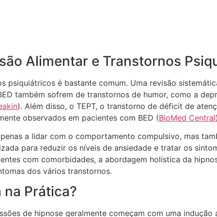
são Alimentar e Transtornos Psiqu
s psiquiátricos é bastante comum. Uma revisão sistemátic
ED também sofrem de transtornos de humor, como a depr
eakin
). Além disso, o TEPT, o transtorno de déficit de ate
mente observados em pacientes com BED​ (
BioMed Central
apenas a lidar com o comportamento compulsivo, mas tamb
zada para reduzir os níveis de ansiedade e tratar os sintom
ientes com comorbidades, a abordagem holística da hipnos
intomas dos vários transtornos.
 na Prática?
sessões de hipnose geralmente começam com uma indução a