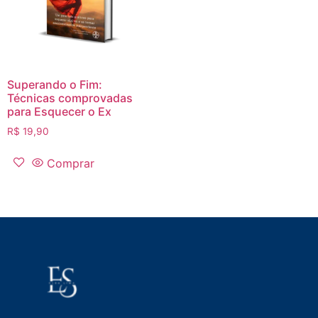
Superando o Fim:
Técnicas comprovadas
para Esquecer o Ex
R$
19,90
Comprar