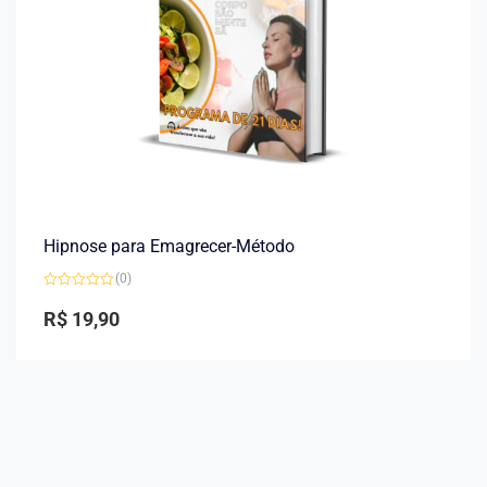
Hipnose para Emagrecer-Método
(0)
Avaliação
0
R$
19,90
de
5