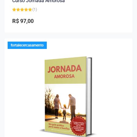
Curso Jornada Amorosa
(1)
Avaliação
5.00
de 5
R$
97,00
fortalecercasamento