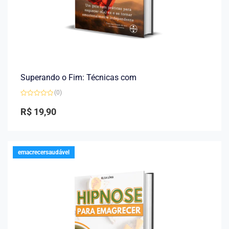
Superando o Fim: Técnicas com
(0)
Avaliação
0
R$
19,90
de
5
emacrecersaudável