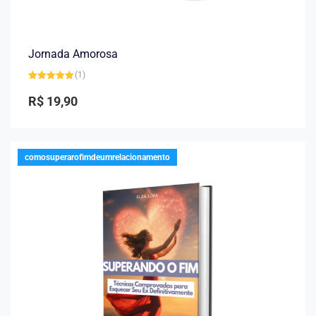
Jornada Amorosa
(1)
Avaliação
5.00
de 5
R$
19,90
comosuperarofimdeumrelacionamento