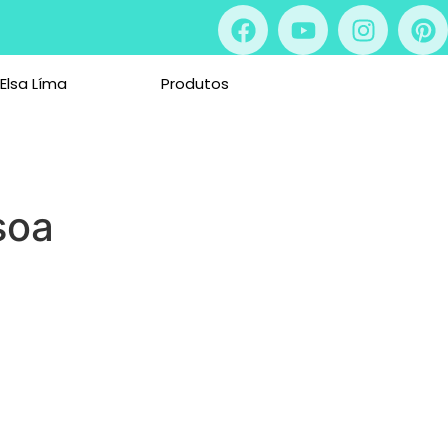
 Elsa Líma
Produtos
soa