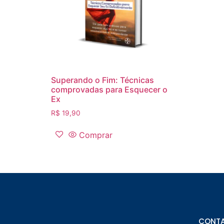
Superando o Fim: Técnicas
comprovadas para Esquecer o
Ex
R$
19,90
Comprar
CONT